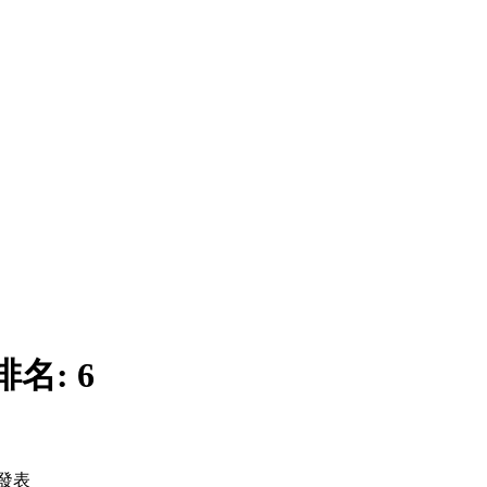
排名:
6
發表