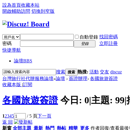
設為首頁
收藏本站
開啟輔助訪問
切換到窄版
找回密碼
自動登錄
密碼
立即註冊
登錄
快捷導航
論壇
BBS
搜索
熱搜:
活動
交友
discuz
搜索
台灣旅行社代辦服務論壇
»
論壇
›
簽證辦理
›
各國旅遊簽證
收藏本版
|
訂閱
各國旅遊簽證
今日:
0
|
主題:
99
|
1
2
3
4
5
/ 5 頁
下一頁
返 回
新窗
全部主題
最新
熱門
熱帖
精華
更多
作者
回復/查看
最後