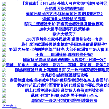
【常德市】9月1日起 外地人可在常德申請换發護照
合肥護照换發辦理指南
葡萄牙移民的方法,移民葡萄牙需要哪些材料?
详解加拿大结婚移民流程!
移民主流簦證出炉,韩國黄金簦證批复量創新高!
加拿大留學簦證移民政策解读
歐洲大變天了
200万竟然能全家移民歐洲,還附带首都一套房
為什麼说歐洲移民越来越难?是因為涨價還是關停?
要聞|內马尔引法國博彩部門關注;大部分歐洲青年陷入贫困
干貨——歐洲移民,都有哪些分類?
國家移民管理局新政:辦理出入境證件“只跑一次”
美國、加拿大、澳大利亚、新西兰、英國、新加坡、爱尔兰
辦越南簦證只需上傳護照首页,又一热門國家簦證辦理
出境必备|越南簦證辦理攻略
泰國簦證攻略:能有效申請的4種類型簦證都在為,去泰國前
我省昨起正式實行電话實名制 代辦業務也要出示身份
網上代辦簦證有風险 谨防個人身份資料被盗用
谎称“包辦”各種职称證 男子被骗万余元
專家称“一条龙”代辦實習證明涉嫌违法
下一頁 »